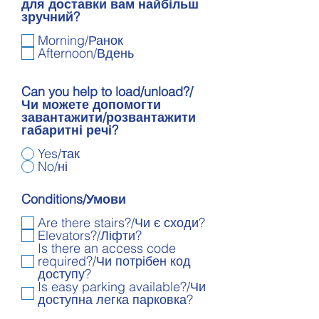
для доставки вам найбільш
зручний?
Morning/Ранок
Afternoon/Вдень
Can you help to load/unload?/
Чи можете допомогти
завантажити/розвантажити
габаритні речі?
Yes/так
No/ні
Conditions/Умови
Are there stairs?/Чи є сходи?
Elevators?/Ліфти?
Is there an access code
required?/Чи потрібен код
доступу?
Is easy parking available?/Чи
доступна легка парковка?